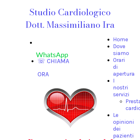
Studio Cardiologico
Dott. Massimiliano Ira
Home
Dove
siamo
WhatsApp
Orari
☏ CHIAMA
di
apertura
ORA
I
nostri
servizi
Prest
cardi
Le
opinioni
dei
pazienti