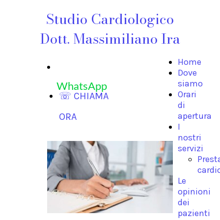
Studio Cardiologico
Dott. Massimiliano Ira
Home
Dove
siamo
WhatsApp
Orari
☏ CHIAMA
di
apertura
ORA
I
nostri
servizi
Prest
cardi
Le
opinioni
dei
pazienti