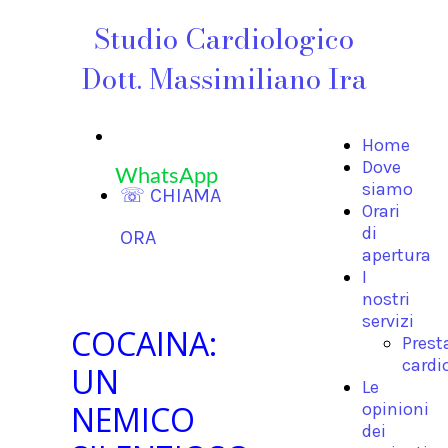
Studio Cardiologico
Dott. Massimiliano Ira
Home
Dove
WhatsApp
siamo
☏ CHIAMA
Orari
di
ORA
apertura
I
nostri
servizi
COCAINA:
Prest
cardi
UN
Le
NEMICO
opinioni
dei