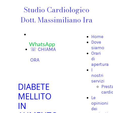
Studio Cardiologico
Dott. Massimiliano Ira
Home
Dove
WhatsApp
siamo
☏ CHIAMA
Orari
di
ORA
apertura
I
nostri
servizi
DIABETE
Prest
cardi
MELLITO
Le
IN
opinioni
dei